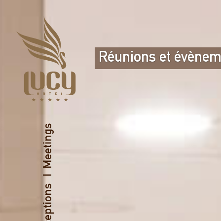
Réunions et évènem
Meetings