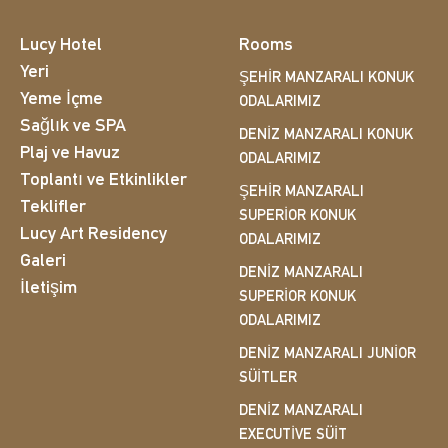
Lucy Hotel
Rooms
Yeri
ŞEHIR MANZARALI KONUK
Yeme İçme
ODALARIMIZ
Sağlık ve SPA
DENIZ MANZARALI KONUK
Plaj ve Havuz
ODALARIMIZ
Toplantı ve Etkinlikler
ŞEHIR MANZARALI
Teklifler
SUPERIOR KONUK
Lucy Art Residency
ODALARIMIZ
Galeri
DENIZ MANZARALI
İletişim
SUPERIOR KONUK
ODALARIMIZ
DENIZ MANZARALI JUNIOR
SÜITLER
DENIZ MANZARALI
EXECUTIVE SÜIT