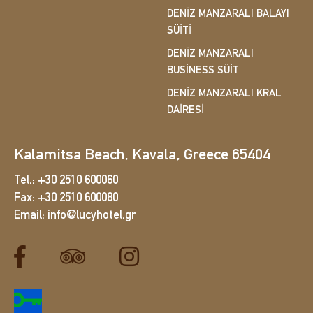
DENIZ MANZARALI BALAYI
SÜITI
DENIZ MANZARALI
BUSINESS SÜIT
DENIZ MANZARALI KRAL
DAIRESI
Kalamitsa Beach, Kavala, Greece 65404
Tel.:
+30 2510 600060
Fax:
+30 2510 600080
Email:
info@lucyhotel.gr