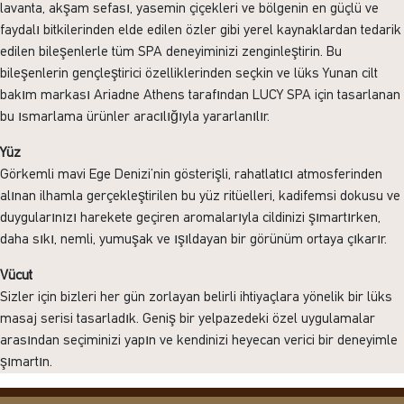
lavanta, akşam sefası, yasemin çiçekleri ve bölgenin en güçlü ve
faydalı bitkilerinden elde edilen özler gibi yerel kaynaklardan tedarik
edilen bileşenlerle tüm SPA deneyiminizi zenginleştirin. Bu
bileşenlerin gençleştirici özelliklerinden seçkin ve lüks Yunan cilt
bakım markası Ariadne Athens tarafından LUCY SPA için tasarlanan
bu ısmarlama ürünler aracılığıyla yararlanılır.
Yüz
Görkemli mavi Ege Denizi’nin gösterişli, rahatlatıcı atmosferinden
alınan ilhamla gerçekleştirilen bu yüz ritüelleri, kadifemsi dokusu ve
duygularınızı harekete geçiren aromalarıyla cildinizi şımartırken,
daha sıkı, nemli, yumuşak ve ışıldayan bir görünüm ortaya çıkarır.
Vücut
Sizler için bizleri her gün zorlayan belirli ihtiyaçlara yönelik bir lüks
masaj serisi tasarladık. Geniş bir yelpazedeki özel uygulamalar
arasından seçiminizi yapın ve kendinizi heyecan verici bir deneyimle
şımartın.