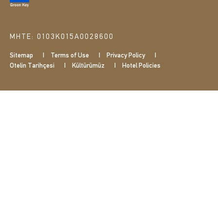
ΜΗΤΕ: 0103Κ015Α0028600
Sitemap
Terms of Use
Privacy Policy
Otelin Tarihçesi
Kültürümüz
Hotel Policies