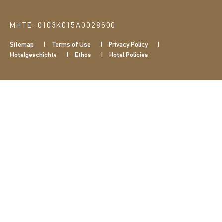
ΜΗΤΕ: 0103Κ015Α0028600
Sitemap
Terms of Use
Privacy Policy
Hotelgeschichte
Ethos
Hotel Policies