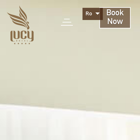
Book
Ro
Now