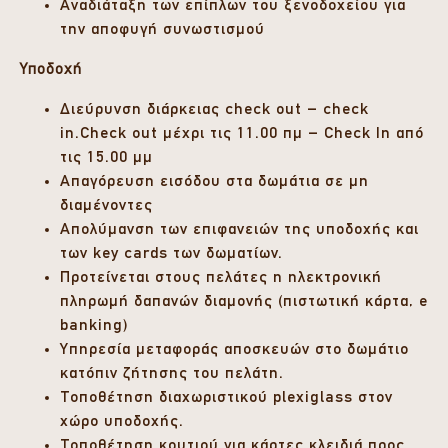
Αναδιάταξη των επίπλων του ξενοδοχείου για
την αποφυγή συνωστισμού
Υποδοχή
Διεύρυνση διάρκειας check out – check
in.Check out μέχρι τις 11.00 πμ – Check In από
τις 15.00 μμ
Απαγόρευση εισόδου στα δωμάτια σε μη
διαμένοντες
Απολύμανση των επιφανειών της υποδοχής και
των key cards των δωματίων.
Προτείνεται στους πελάτες η ηλεκτρονική
πληρωμή δαπανών διαμονής (πιστωτική κάρτα, e
banking)
Υπηρεσία μεταφοράς αποσκευών στο δωμάτιο
κατόπιν ζήτησης του πελάτη.
Τοποθέτηση διαχωριστικού plexiglass στον
χώρο υποδοχής.
Τοποθέτηση κουτιού για κάρτες κλειδιά προς