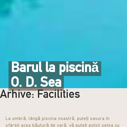
Barul la piscină
O. D. Sea
Arhive:
Facilities
La umbră, lângă piscina noastră, puteți savura în
sfârșit acea băutură de vară, vă puteți potoli setea cu