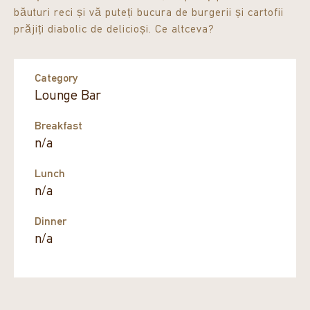
băuturi reci și vă puteți bucura de burgerii și cartofii
prăjiți diabolic de delicioși. Ce altceva?
Category
Lounge Bar
Breakfast
n/a
Lunch
n/a
Dinner
n/a