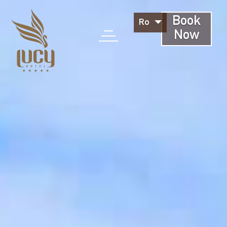
Book
Ro
Now