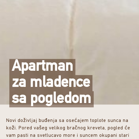
Apartman
za mladence
sa pogledom
Novi doživljaj buđenja sa osećajem toplote sunca na
koži. Pored vašeg velikog bračnog kreveta, pogled će
vam pasti na svetlucavo more i suncem okupani stari