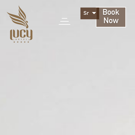
Book
Sr
Now