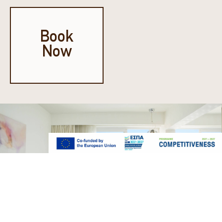
Book
Now