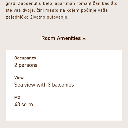
grad. Zaodenut u belo, apartman romantičan kao što
ste vas dvoje, čini mesto na kojem počinje vaše
zajedničko životno putovanje.
Room Amenities
Occupancy
2 persons
View
Sea view with 3 balconies
M2
43 sq.m.