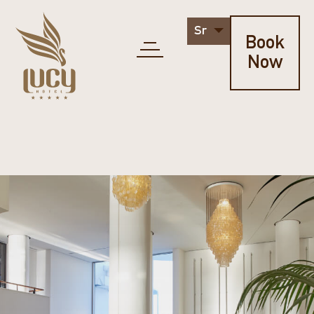
Sr
Book
Now