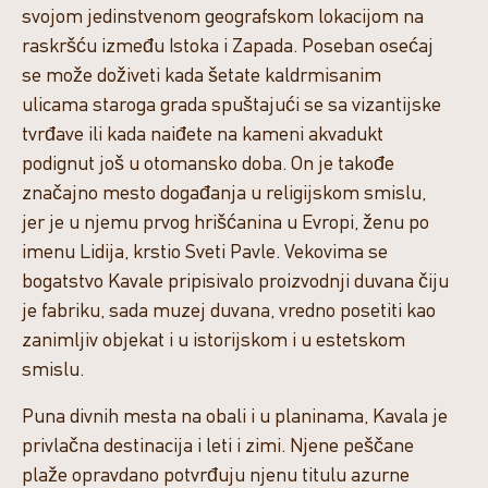
svojom jedinstvenom geografskom lokacijom na
raskršću između Istoka i Zapada. Poseban osećaj
se može doživeti kada šetate kaldrmisanim
ulicama staroga grada spuštajući se sa vizantijske
tvrđave ili kada naiđete na kameni akvadukt
podignut još u otomansko doba. On je takođe
značajno mesto događanja u religijskom smislu,
jer je u njemu prvog hrišćanina u Evropi, ženu po
imenu Lidija, krstio Sveti Pavle. Vekovima se
bogatstvo Kavale pripisivalo proizvodnji duvana čiju
je fabriku, sada muzej duvana, vredno posetiti kao
zanimljiv objekat i u istorijskom i u estetskom
smislu.
Puna divnih mesta na obali i u planinama, Kavala je
privlačna destinacija i leti i zimi. Njene peščane
plaže opravdano potvrđuju njenu titulu azurne