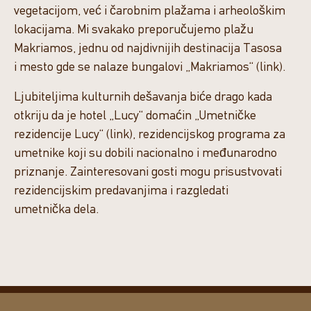
vegetacijom, već i čarobnim plažama i arheološkim
lokacijama. Mi svakako preporučujemo plažu
Makriamos, jednu od najdivnijih destinacija Tasosa
i mesto gde se nalaze bungalovi „Makriamos“ (link).
Ljubiteljima kulturnih dešavanja biće drago kada
otkriju da je hotel „Lucy“ domaćin „Umetničke
rezidencije Lucy“ (link), rezidencijskog programa za
umetnike koji su dobili nacionalno i međunarodno
priznanje. Zainteresovani gosti mogu prisustvovati
rezidencijskim predavanjima i razgledati
umetnička dela.