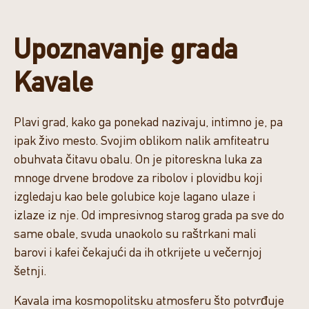
Upoznavanje grada
Kavale
Plavi grad, kako ga ponekad nazivaju, intimno je, pa
ipak živo mesto. Svojim oblikom nalik amfiteatru
obuhvata čitavu obalu. On je pitoreskna luka za
mnoge drvene brodove za ribolov i plovidbu koji
izgledaju kao bele golubice koje lagano ulaze i
izlaze iz nje. Od impresivnog starog grada pa sve do
same obale, svuda unaokolo su raštrkani mali
barovi i kafei čekajući da ih otkrijete u večernjoj
šetnji.
Kavala ima kosmopolitsku atmosferu što potvrđuje