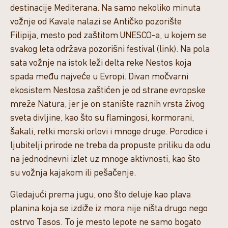
destinacije Mediterana. Na samo nekoliko minuta
vožnje od Kavale nalazi se Antičko pozorište
Filipija, mesto pod zaštitom UNESCO-a, u kojem se
svakog leta održava pozorišni festival (link). Na pola
sata vožnje na istok leži delta reke Nestos koja
spada među najveće u Evropi. Divan močvarni
ekosistem Nestosa zaštićen je od strane evropske
mreže Natura, jer je on stanište raznih vrsta živog
sveta divljine, kao što su flamingosi, kormorani,
šakali, retki morski orlovi i mnoge druge. Porodice i
ljubitelji prirode ne treba da propuste priliku da odu
na jednodnevni izlet uz mnoge aktivnosti, kao što
su vožnja kajakom ili pešačenje.
Gledajući prema jugu, ono što deluje kao plava
planina koja se izdiže iz mora nije ništa drugo nego
ostrvo Tasos. To je mesto lepote ne samo bogato