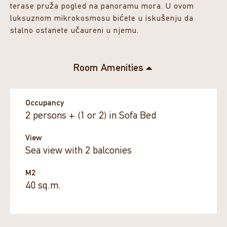
terase pruža pogled na panoramu mora. U ovom
luksuznom mikrokosmosu bićete u iskušenju da
stalno ostanete učaureni u njemu.
Room Amenities
Occupancy
2 persons + (1 or 2) in Sofa Bed
View
Sea view with 2 balconies
M2
40 sq.m.