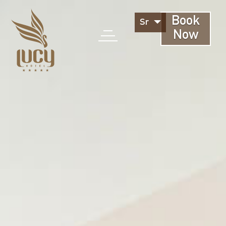
Book
Sr
Now