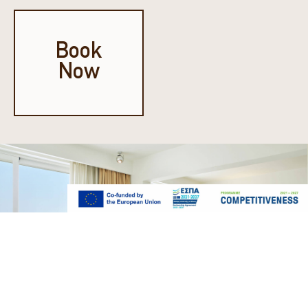
Book
Now