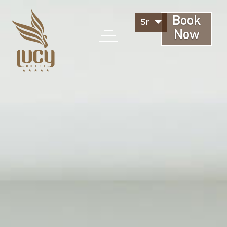
Book
Sr
Now